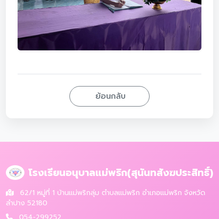
ย้อนกลับ
โรงเรียนอนุบาลแม่พริก(สุนันทสังฆประสิทธิ์)
62/1 หมู่ที่ 1 บ้านแม่พริกลุ่ม ตำบลแม่พริก อำเภอแม่พริก จังหวัด
ลำปาง 52180
054-299252