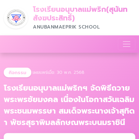
โรงเรียนอนุบาลแม่พริก(สุนันท
สังฆประสิทธิ์)
ANUBANMAEPRIK SCHOOL
กิจกรรม
เผยแพร่เมื่อ: 30 พ.ค. 2568
โรงเรียนอนุบาลแม่พริกฯ จัดพิธีถวาย
พระพรชัยมงคล เนื่องในโอกาสวันเฉลิม
พระชนมพรรษา สมเด็จพระนางเจ้าสุทิด
า พัชรสุธาพิมลลักษณพระบนมราชินี