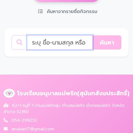
ค้นหาจากรายชื่อกิจกรรม
ค้นหา
โรงเรียนอนุบาลแม่พริก(สุนันทสังฆประสิทธิ์)
62/1 หมู่ที่ 1 บ้านแม่พริกลุ่ม ตำบลแม่พริก อำเภอแม่พริก จังหวัด
ลำปาง 52180
054-299252
anuban17@gmail.com