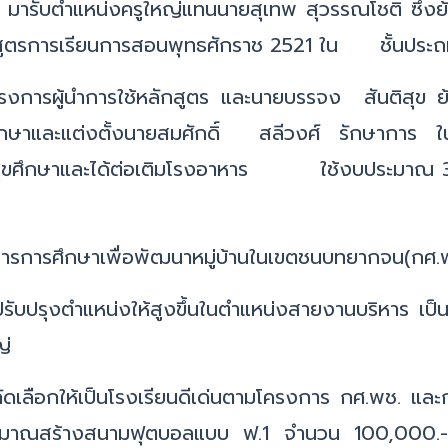
มารับตำแหน่งครูใหญ่แทนนายสุเทพ สุวรรณโชติ ซึ่งย
ลักสูตรการเรียนการสอนพุทธศักราช 2521 ใน ชั้นประถมศ
่โครงการผู้นำการใช้หลักสูตร และนายบรรจง สันติสุข 
กษาและแต่งตั้งนายสมศักดิ์ สลีวงศ์ รักษาการ ในตำ
สุขศึกษาและได้ต่อเติมโรงอาหาร ใช้งบประมาณ 30,0
งการการศึกษาเพื่อพัฒนาหมู่บ้านในเขตชนบทยากจน(กศ.
ปรับปรุงตำแหน่งให้สูงขึ้นในตำแหน่งสายงานบริหาร 
ญ่
คัดเลือกให้เป็นโรงเรียนดีเด่นตามโครงการ กศ.พช. แล
ระมาณสร้างสนามฟุตบอลแบบ ฟ.1 จำนวน 100,000.- บาท