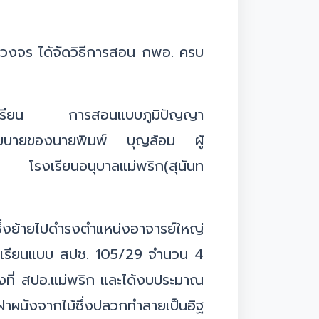
รบวงจร ได้จัดวิธีการสอน กพอ. ครบ
ัดการเรียน การสอนแบบภูมิปัญญา
มนโยบายของนายพิมพ์ บุญล้อม ผู้
็น โรงเรียนอนุบาลแม่พริก(สุนันท
่งย้ายไปดำรงตำแหน่งอาจารย์ใหญ่
คารเรียนแบบ สปช. 105/29 จำนวน 4
งที่ สปอ.แม่พริก และได้งบประมาณ
ฝาผนังจากไม้ซึ่งปลวกทำลายเป็นอิฐ