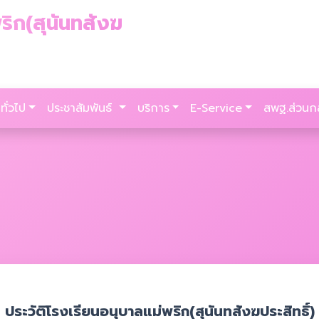
ริก(สุนันทสังฆ
ทั่วไป
ประชาสัมพันธ์
บริการ
E-Service
สพฐ.ส่วนก
ประวัติโรงเรียนอนุบาลแม่พริก(สุนันทสังฆประสิทธิ์)