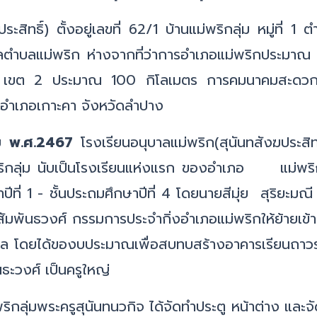
ระสิทธิ์) ตั้งอยู่เลขที่ 62/1 บ้านแม่พริกลุ่ม หมู่ที่ 
ลตำบลแม่พริก ห่างจากที่ว่าการอำเภอแม่พริกประมาณ
าง เขต 2 ประมาณ 100 กิโลเมตร การคมนาคมสะดวก
 อำเภอเกาะคา จังหวัดลำปาง
าคม พ.ศ.2467
โรงเรียนอนุบาลแม่พริก(สุนันทสังฆประสิท
พริกลุ่ม นับเป็นโรงเรียนแห่งแรก ของอำเภอ แม่พริ
ปีที่ 1 - ชั้นประถมศึกษาปีที่ 4 โดยนายสีมุ่ย สุริยะมณี
 สัมพันธวงศ์ กรรมการประจำกิ่งอำเภอแม่พริกให้ย้ายเข
าภิบาล โดยได้ของบประมาณเพื่อสบทบสร้างอาคารเรียนถ
ะวงศ์ เป็นครูใหญ่
ิกลุ่มพระครูสุนันทนวกิจ ได้จัดทำประตู หน้าต่าง แล