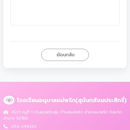
ย้อนกลับ
โรงเรียนอนุบาลแม่พริก(สุนันทสังฆประสิทธิ์)
62/1 หมู่ที่ 1 บ้านแม่พริกลุ่ม ตำบลแม่พริก อำเภอแม่พริก จังหวัด
ลำปาง 52180
054-299252