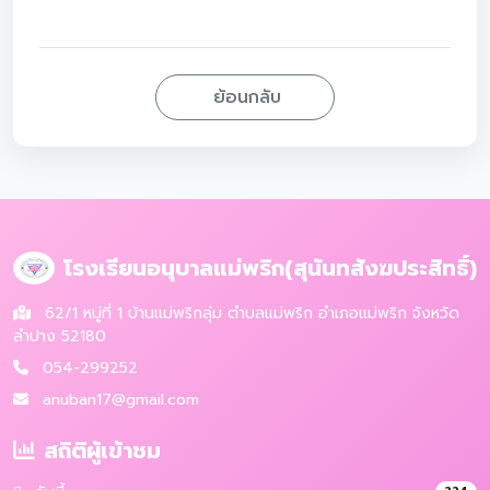
ย้อนกลับ
โรงเรียนอนุบาลแม่พริก(สุนันทสังฆประสิทธิ์)
62/1 หมู่ที่ 1 บ้านแม่พริกลุ่ม ตำบลแม่พริก อำเภอแม่พริก จังหวัด
ลำปาง 52180
054-299252
anuban17@gmail.com
สถิติผู้เข้าชม