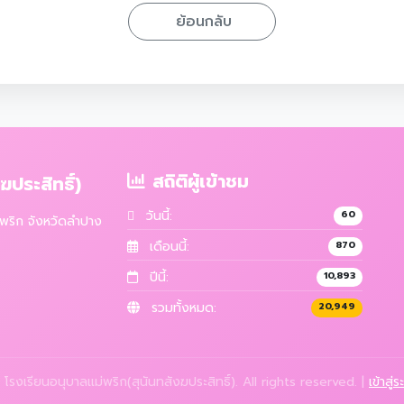
ย้อนกลับ
สถิติผู้เข้าชม
ประสิทธิ์)
วันนี้:
60
ม่พริก จังหวัดลำปาง
เดือนนี้:
870
ปีนี้:
10,893
รวมทั้งหมด:
20,949
รงเรียนอนุบาลแม่พริก(สุนันทสังฆประสิทธิ์). All rights reserved. |
เข้าสู่