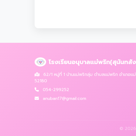
โรงเรียนอนุบาลแม่พริก(สุนันทสังฆ
62/1 หมู่ที่ 1 บ้านแม่พริกลุ่ม ตำบลแม่พริก อำเภอแ
52180
054-299252
anuban17@gmail.com
© 2026 โ