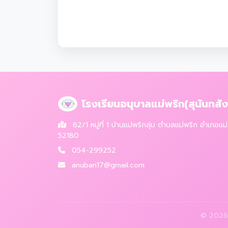
โรงเรียนอนุบาลแม่พริก(สุนันทสังฆ
62/1 หมู่ที่ 1 บ้านแม่พริกลุ่ม ตำบลแม่พริก อำเภอแ
52180
054-299252
anuban17@gmail.com
© 2026 โ