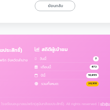
ย้อนกลับ
สถิติผู้เข้าชม
ประสิทธิ์)
วันนี้:
2
ม่พริก จังหวัดลำปาง
เดือนนี้:
872
ปีนี้:
10,895
รวมทั้งหมด:
20,951
รงเรียนอนุบาลแม่พริก(สุนันทสังฆประสิทธิ์). All rights reserved. |
เข้าสู่