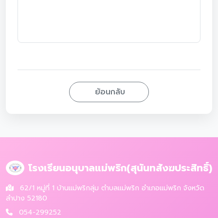
ย้อนกลับ
โรงเรียนอนุบาลแม่พริก(สุนันทสังฆประสิทธิ์)
62/1 หมู่ที่ 1 บ้านแม่พริกลุ่ม ตำบลแม่พริก อำเภอแม่พริก จังหวัด
ลำปาง 52180
054-299252