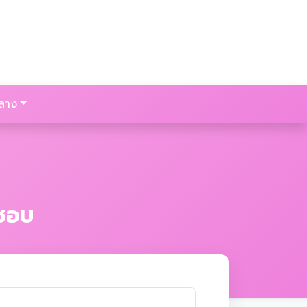
ลาง
ิชอบ