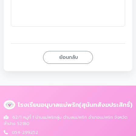
ย้อนกลับ
โรงเรียนอนุบาลแม่พริก(สุนันทสังฆประสิทธิ์)
62/1 หมู่ที่ 1 บ้านแม่พริกลุ่ม ตำบลแม่พริก อำเภอแม่พริก จังหวัด
ลำปาง 52180
054-299252