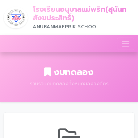
โรงเรียนอนุบาลแม่พริก(สุนันท
สังฆประสิทธิ์)
ANUBANMAEPRIK SCHOOL
งบทดลอง
รวบรวมงบทดลองทั้งหมดขององค์กร